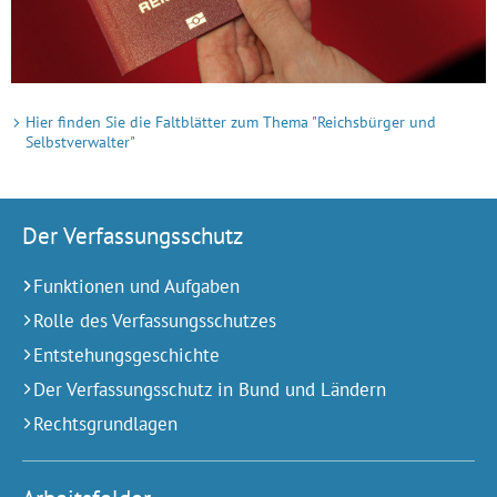
Hier finden Sie die Faltblätter zum Thema "Reichsbürger und
Selbstverwalter"
Der Verfassungsschutz
Funktionen und Aufgaben
Rolle des Verfassungsschutzes
Entstehungsgeschichte
Der Verfassungsschutz in Bund und Ländern
Rechtsgrundlagen