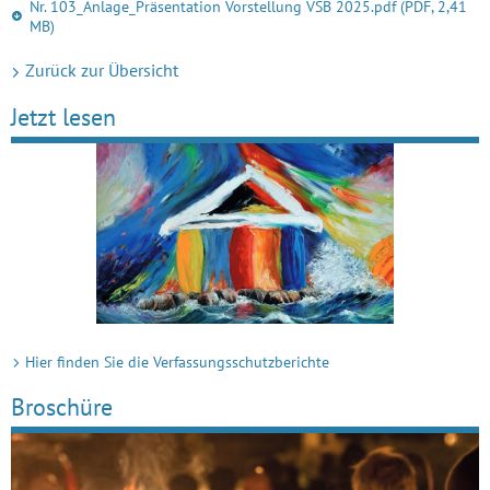
Nr. 103_Anlage_Präsentation Vorstellung VSB 2025.pdf
(PDF, 2,41
MB)
Zurück zur Übersicht
Jetzt lesen
Hier finden Sie die Verfassungsschutzberichte
Broschüre