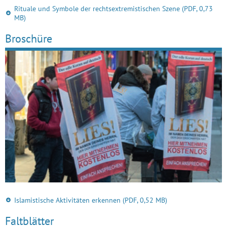
Rituale und Symbole der rechtsextremistischen Szene
(PDF, 0,73
MB)
Broschüre
Islamistische Aktivitäten erkennen
(PDF, 0,52 MB)
Faltblätter