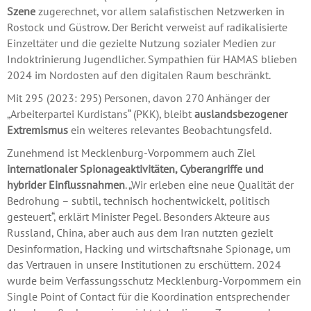
Szene
zugerechnet, vor allem salafistischen Netzwerken in
Rostock und Güstrow. Der Bericht verweist auf radikalisierte
Einzeltäter und die gezielte Nutzung sozialer Medien zur
Indoktrinierung Jugendlicher. Sympathien für HAMAS blieben
2024 im Nordosten auf den digitalen Raum beschränkt.
Mit 295 (2023: 295) Personen, davon 270 Anhänger der
„Arbeiterpartei Kurdistans“ (PKK), bleibt
auslandsbezogener
Extremismus
ein weiteres relevantes Beobachtungsfeld.
Zunehmend ist Mecklenburg-Vorpommern auch Ziel
internationaler
Spionageaktivitäten, Cyberangriffe und
hybrider Einflussnahmen
. „Wir erleben eine neue Qualität der
Bedrohung – subtil, technisch hochentwickelt, politisch
gesteuert“, erklärt Minister Pegel. Besonders Akteure aus
Russland, China, aber auch aus dem Iran nutzten gezielt
Desinformation, Hacking und wirtschaftsnahe Spionage, um
das Vertrauen in unsere Institutionen zu erschüttern. 2024
wurde beim Verfassungsschutz Mecklenburg-Vorpommern ein
Single Point of Contact für die Koordination entsprechender