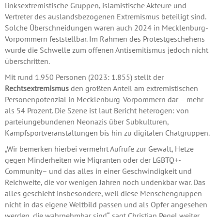
linksextremistische Gruppen, islamistische Akteure und
Vertreter des auslandsbezogenen Extremismus beteiligt sind.
Solche Überschneidungen waren auch 2024 in Mecklenburg-
Vorpommern feststellbar. Im Rahmen des Protestgeschehens
wurde die Schwelle zum offenen Antisemitismus jedoch nicht
überschritten.
Mit rund 1.950 Personen (2023: 1.855) stellt der
Rechtsextremismus
den größten Anteil am extremistischen
Personenpotenzial in Mecklenburg-Vorpommern dar – mehr
als 54 Prozent. Die Szene ist laut Bericht heterogen: von
parteiungebundenen Neonazis über Subkulturen,
Kampfsportveranstaltungen bis hin zu digitalen Chatgruppen.
„Wir bemerken hierbei vermehrt Aufrufe zur Gewalt, Hetze
gegen Minderheiten wie Migranten oder der LGBTQ+-
Community– und das alles in einer Geschwindigkeit und
Reichweite, die vor wenigen Jahren noch undenkbar war. Das
alles geschieht insbesondere, weil diese Menschengruppen
nicht in das eigene Weltbild passen und als Opfer angesehen
werden, die wahrnehmbar sind“, sagt Christian Pegel weiter.